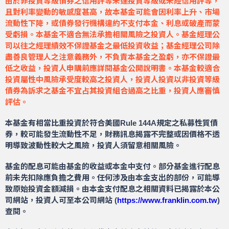
由於非投資等級債券之信用評等未達投資等級或未經信用評等，
且對利率變動的敏感度甚高，故本基金可能會因利率上升、市場
流動性下降，或債券發行機構違約不支付本金、利息或破產而蒙
受虧損。本基金不適合無法承擔相關風險之投資人。基金經理公
司以往之經理績效不保證基金之最低投資收益；基金經理公司除
盡善良管理人之注意義務外，不負責本基金之盈虧，亦不保證最
低之收益，投資人申購前應詳閱基金公開說明書。本基金較適合
投資屬性中風險承受度較高之投資人，投資人投資以非投資等級
債券為訴求之基金不宜占其投資組合過高之比重，投資人應審慎
評估。
本基金有相當比重投資於符合美國Rule 144A規定之私募性質債
券，較可能發生流動性不足，財務訊息揭露不完整或因價格不透
明導致波動性較大之風險，投資人須留意相關風險。
基金的配息可能由基金的收益或本金中支付。部分基金進行配息
前未先扣除應負擔之費用。任何涉及由本金支出的部份，可能導
致原始投資金額減損。由本金支付配息之相關資料已揭露於本公
司網站，投資人可至本公司網站 (
https://www.franklin.com.tw
)
查閱。