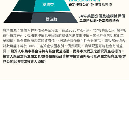
資料來源：富蘭克林坦伯頓基金集團，截至2025年4月底。 *非投資級公司債包括
銀行貸款在內；機構抵押債為美國政府機構房地產抵押債。其他券種包括其他工
業國債、擔保貸款憑證等投資級債。*因基金操作衍生性金融商品，導致部位總合
計數可能不等於100%；各資產依國家別、債券類別、貨幣配置可能也會有所差
異。
投資人申購本基金係持有基金受益憑證，而非本文提及之投資資產或標的。
投資人應留意衍生性工具/證券相關商品等槓桿投資策略所可能產生之投資風險(詳
見公開說明書或投資人須知)