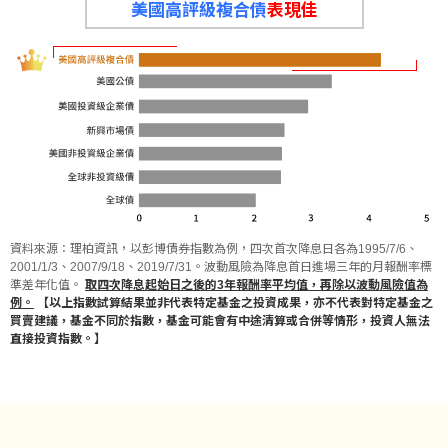
美國高評級複合債
表現佳
資料來源：理柏資訊，以彭博債券指數為例，四次首次降息日各為1995/7/6、
2001/1/3、2007/9/18、2019/7/31。波動風險為降息首日進場三年的月報酬率標
準差年化值。
取四次降息起始日之後的3年報酬率平均值，再除以波動風險值為
例。
【以上指數試算結果並非代表特定基金之投資成果，亦不代表對特定基金之
買賣建議，基金不同於指數，基金可能會有中途清算或合併等情形，投資人無法
直接投資指數。】