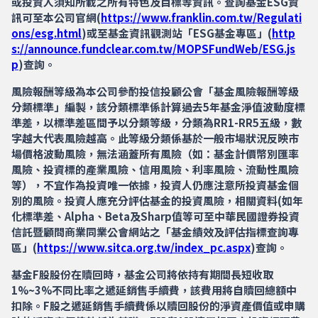
或投資人須知所載之所有特色及目標等資訊。查詢基金ESG資
訊可至本公司官網(
https://www.franklin.com.tw/Regulati
ons/esg.html
)或至基金資訊觀測站「ESG基金專區」(
http
s://announce.fundclear.com.tw/MOPSFundWeb/ESG.js
p
)查詢。
風險報酬等級為本公司參酌投信投顧公會「基金風險報酬等級
分類標準」編製，該分類標準係計算過去5年基金淨值波動度標
準差，以標準差區間予以分類等級，分類為RR1-RR5五級，數
字越大代表風險越高。此等級分類係基於一般市場狀況反映市
場價格波動風險，無法涵蓋所有風險（如：基金計價幣別匯率
風險、投資標的產業風險、信用風險、利率風險、流動性風險
等），不宜作為投資唯一依據，投資人仍應注意所投資基金個
別的風險。投資人應充分評估基金的投資風險，相關資料(如年
化標準差、Alpha、Beta及Sharp值等可至中華民國證券投資
信託暨顧問商業同業公會網站之「基金績效及評估指標查詢專
區」(
https://www.sitca.org.tw/index_pc.aspx
)查詢。
基金F股股份在贖回時，基金公司將依持有期間長短收取
1%~3%不同比率之遞延銷售手續費，該費用將自贖回總額中
扣除。F股之遞延銷售手續費係以贖回股份的淨資產價值或申購