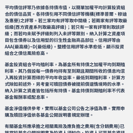
平均債信評等乃依據各持債市值，以簡單加權平均計算投資組
合的債信品質。各持債引用不同債信評等機構(標準普爾、穆迪
及惠譽)之評等。若三家均有評等取中間級；若兩家有評等取最
低級(西方資產系列取最高評級)；若只有一家有評等則取該評
級；而若均未賦予評級則列入未評等類別。納入計算之資產項
目包含債券以及信用型的衍生性金融商品部位。信用評等由
AAA(最高級)~D(最低級)。整體信用評等水準愈低，顯示投資
組合之債信風險愈高。
基金投資組合平均殖利率，為基金所有持債之加權平均到期殖
利率，其乃假設每一債券均持有至到期且期間所收的債息均滾
入再投資計算而得的平均年收益率。最低到期殖利率，計算方
式除如前述外，另考量可贖回債券被提前償還情境時的水準。
納入計算之資產皆包括所有持債。基金持債到期殖利率不代表
基金報酬率或配息率。
基金淨值僅供參考，實際以基金公司公告之淨值為準。實際申
購及贖回淨值依各基金公開說明書規定辦理。
有關基金所應承擔之相關風險及應負擔之費用(含分銷費用)已
揭露於基金公開說明書及投資人須知中，投資人可至基金資訊