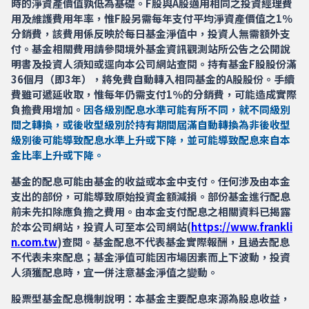
時的淨資產價值孰低為基礎。F股與A股適用相同之投資經理費
用及維護費用年率，惟F股另需每年支付平均淨資產價值之1％
分銷費，該費用係反映於每日基金淨值中，投資人無需額外支
付。基金相關費用請參閱境外基金資訊觀測站所公告之公開說
明書及投資人須知或逕向本公司網站查閱。持有基金F股股份滿
36個月（即3年），將免費自動轉入相同基金的A股股份。手續
費雖可遞延收取，惟每年仍需支付1％的分銷費，可能造成實際
負擔費用增加。
因各級別配息水準可能有所不同，就不同級別
間之轉換，或後收型級別於持有期間屆滿自動轉換為非後收型
級別後可能導致配息水準上升或下降，並可能導致配息來自本
金比率上升或下降。
基金的配息可能由基金的收益或本金中支付。任何涉及由本金
支出的部份，可能導致原始投資金額減損。部份基金進行配息
前未先扣除應負擔之費用。由本金支付配息之相關資料已揭露
於本公司網站，投資人可至本公司網站(
https://www.frankli
n.com.tw
)查閱。基金配息不代表基金實際報酬，且過去配息
不代表未來配息；基金淨值可能因市場因素而上下波動，投資
人須獲配息時，宜一併注意基金淨值之變動。
股票型基金配息機制說明：本基金主要配息來源為股息收益，