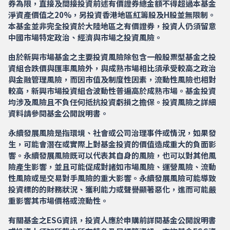
券為限，直接及間接投資前述有價證券總金額不得超過本基金
淨資產價值之20%，另投資香港地區紅籌股及H股並無限制。
本基金並非完全投資於大陸地區之有價證券，投資人仍須留意
中國市場特定政治、經濟與市場之投資風險。
由於新興市場基金之主要投資風險除包含一般股票型基金之投
資組合跌價與匯率風險外，與成熟市場相比須承受較高之政治
與金融管理風險，而因市值及制度性因素，流動性風險也相對
較高，新興市場投資組合波動性普遍高於成熟市場。基金投資
均涉及風險且不負任何抵抗投資虧損之擔保。投資風險之詳細
資料請參閱基金公開說明書。
永續發展風險是指環境、社會或公司治理事件或情況，如果發
生，可能會潛在或實際上對基金投資的價值造成重大的負面影
響。永續發展風險既可以代表其自身的風險，也可以對其他風
險產生影響，並且可能促成對諸如市場風險、運營風險、流動
性風險或是交易對手風險的重大影響。永續發展風險可能導致
投資標的的財務狀況、獲利能力或聲譽顯著惡化，進而可能嚴
重影響其市場價格或流動性。
有關基金之ESG資訊，投資人應於申購前詳閱基金公開說明書