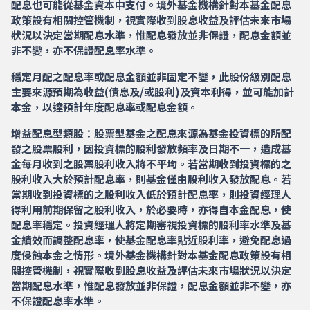
配息也可能從基金資本中支付。境外基金機構針對本基金配息
政策設有相關控管機制，視實際收到股息收益及評估未來市場
狀況以決定當期配息水準，惟配息發放並非保證，配息金額並
非不變，亦不保證配息率水準。
穩定月配之配息率或配息金額並非固定不變，此股份級別配息
主要來源預期為收益(債息及/或股利)及資本利得，並可能加計
本金，以達預計年度配息率或配息金額。
增益配息型類股：股票型基金之配息來源為基金投資標的所配
發之股票股利，因投資標的股利發放頻率及日期不一，造成基
金每月收到之股票股利收入將不平均。若當期收到投資標的之
股利收入大於預計配息率，則基金僅由股利收入發放配息。若
當期收到投資標的之股利收入低於預計配息率，則投資經理人
得利用前期保留之股利收入，於必要時，亦得自本金配息，使
配息率穩定。投資經理人將定期審視投資標的股利率水準及基
金績效而調整配息率，使基金配息率貼近股利率，避免配息過
度侵蝕本金之情形。境外基金機構針對本基金配息政策設有相
關控管機制，視實際收到股息收益及評估未來市場狀況以決定
當期配息水準，惟配息發放並非保證，配息金額並非不變，亦
不保證配息率水準。