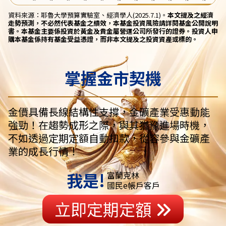
資料來源：耶魯大學預算實驗室、經濟學人(2025.7.1)。
本文提及之經濟
走勢預測，不必然代表基金之績效，本基金投資風險請詳閱基金公開說明
書。本基金主要係投資於黃金及貴金屬營運公司所發行的證券。投資人申
購本基金係持有基金受益憑證，而非本文提及之投資資產或標的。
掌握金市契機
金價具備長線結構性支撐，金礦產業受惠動能
強勁！在趨勢成形之際，與其猶豫進場時機，
不如透過定期定額自動扣款，從容參與金礦產
業的成長行情！
我是!
富蘭克林
國民e帳戶客戶
立即定期定額