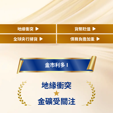
地緣衝突
貨幣貶值
全球央行掃貨
債務負擔加重
金市利多 I
地緣衝突
金礦受關注